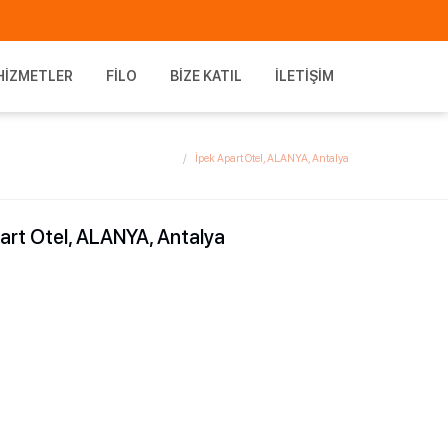
HIZMETLER
FILO
BIZE KATIL
İLETIŞIM
İpek Apart Otel, ALANYA, Antalya
art Otel, ALANYA, Antalya